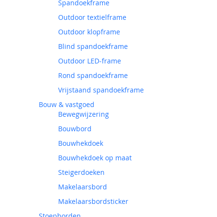
Spandoekframe
Outdoor textielframe
Outdoor klopframe
Blind spandoekframe
Outdoor LED-frame
Rond spandoekframe
Vrijstaand spandoekframe
Bouw & vastgoed
Bewegwijzering
Bouwbord
Bouwhekdoek
Bouwhekdoek op maat
Steigerdoeken
Makelaarsbord
Makelaarsbordsticker
Stoepborden