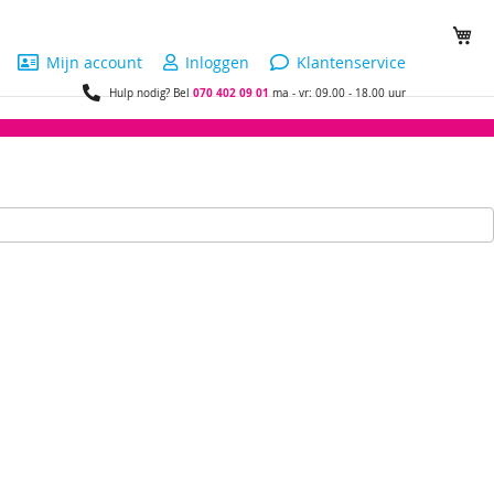
Wi
Mijn account
Inloggen
Klantenservice
070 402 09 01
Hulp nodig? Bel
ma - vr: 09.00 - 18.00 uur