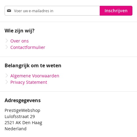
Abonneer
Inschrijven
u
op
onze
Wie zijn wij?
nieuwsbrief
Over ons
Contactformulier
Belangrijk om te weten
Algemene Voorwaarden
Privacy Statement
Adresgegevens
PrestigeWebshop
Lulofsstraat 29
2521 AK Den Haag
Nederland