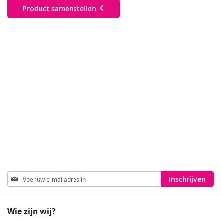
Product samenstellen
Abonneer
Inschrijven
u
op
onze
Wie zijn wij?
nieuwsbrief