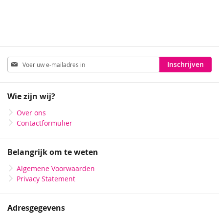
Abonneer
Inschrijven
u
op
onze
Wie zijn wij?
nieuwsbrief
Over ons
Contactformulier
Belangrijk om te weten
Algemene Voorwaarden
Privacy Statement
Adresgegevens