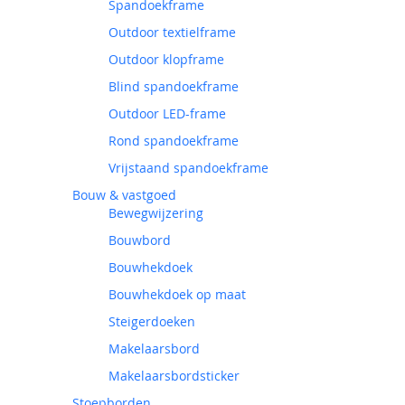
Spandoekframe
Outdoor textielframe
Outdoor klopframe
Blind spandoekframe
Outdoor LED-frame
Rond spandoekframe
Vrijstaand spandoekframe
Bouw & vastgoed
Bewegwijzering
Bouwbord
Bouwhekdoek
Bouwhekdoek op maat
Steigerdoeken
Makelaarsbord
Makelaarsbordsticker
Stoepborden