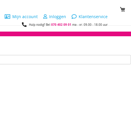
Wi
Mijn account
Inloggen
Klantenservice
070 402 09 01
Hulp nodig? Bel
ma - vr: 09.00 - 18.00 uur