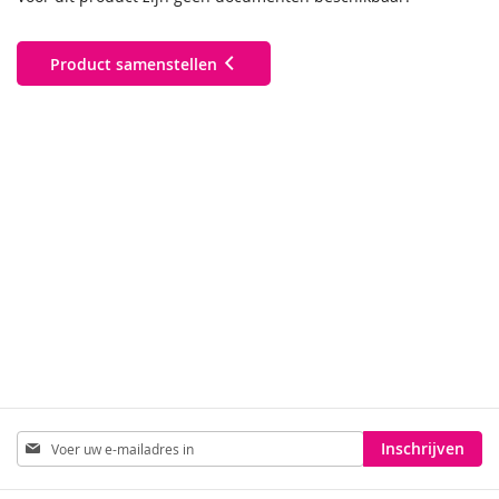
Product samenstellen
Abonneer
Inschrijven
u
op