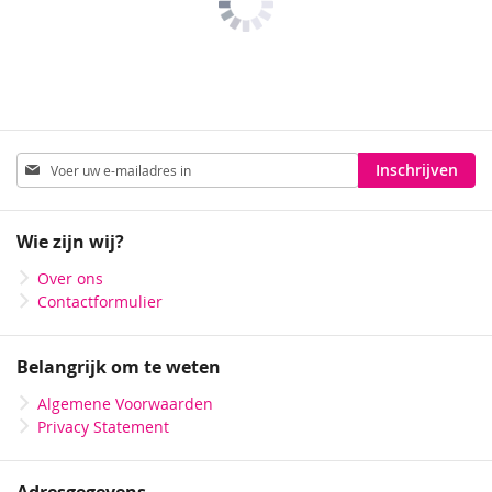
Abonneer
Inschrijven
u
op
onze
Wie zijn wij?
nieuwsbrief
Over ons
Contactformulier
Belangrijk om te weten
Algemene Voorwaarden
Privacy Statement