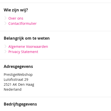
op
onze
Wie zijn wij?
nieuwsbrief
Over ons
Contactformulier
Belangrijk om te weten
Algemene Voorwaarden
Privacy Statement
Adresgegevens
PrestigeWebshop
Lulofsstraat 29
2521 AK Den Haag
Nederland
Bedrijfsgegevens