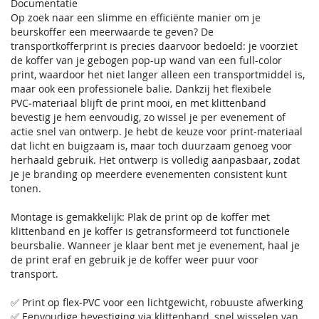
Documentatie
Op zoek naar een slimme en efficiënte manier om je
beurskoffer een meerwaarde te geven? De
transportkofferprint is precies daarvoor bedoeld: je voorziet
de koffer van je gebogen pop-up wand van een full-color
print, waardoor het niet langer alleen een transportmiddel is,
maar ook een professionele balie. Dankzij het flexibele
PVC‑materiaal blijft de print mooi, en met klittenband
bevestig je hem eenvoudig, zo wissel je per evenement of
actie snel van ontwerp. Je hebt de keuze voor print-materiaal
dat licht en buigzaam is, maar toch duurzaam genoeg voor
herhaald gebruik. Het ontwerp is volledig aanpasbaar, zodat
je je branding op meerdere evenementen consistent kunt
tonen.
Montage is gemakkelijk: Plak de print op de koffer met
klittenband en je koffer is getransformeerd tot functionele
beursbalie. Wanneer je klaar bent met je evenement, haal je
de print eraf en gebruik je de koffer weer puur voor
transport.
✅ Print op flex‑PVC voor een lichtgewicht, robuuste afwerking
✅ Eenvoudige bevestiging via klittenband, snel wisselen van