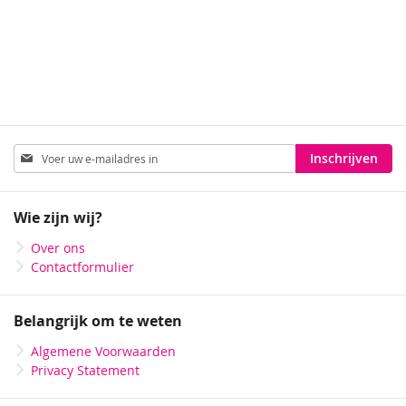
Abonneer
Inschrijven
u
op
onze
Wie zijn wij?
nieuwsbrief
Over ons
Contactformulier
Belangrijk om te weten
Algemene Voorwaarden
Privacy Statement