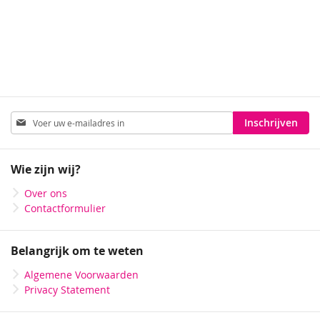
Abonneer
Inschrijven
u
op
onze
Wie zijn wij?
nieuwsbrief
Over ons
Contactformulier
Belangrijk om te weten
Algemene Voorwaarden
Privacy Statement