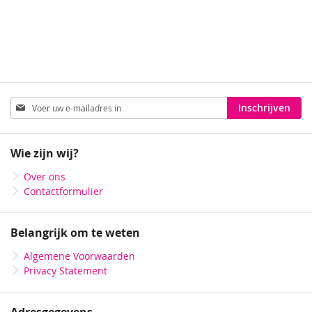
Abonneer
Inschrijven
u
op
onze
Wie zijn wij?
nieuwsbrief
Over ons
Contactformulier
Belangrijk om te weten
Algemene Voorwaarden
Privacy Statement