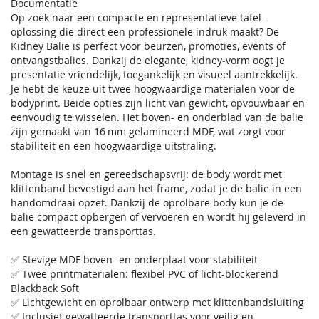
Documentatie
Op zoek naar een compacte en representatieve tafel-
oplossing die direct een professionele indruk maakt? De
Kidney Balie is perfect voor beurzen, promoties, events of
ontvangstbalies. Dankzij de elegante, kidney‑vorm oogt je
presentatie vriendelijk, toegankelijk en visueel aantrekkelijk.
Je hebt de keuze uit twee hoogwaardige materialen voor de
bodyprint. Beide opties zijn licht van gewicht, opvouwbaar en
eenvoudig te wisselen. Het boven- en onderblad van de balie
zijn gemaakt van 16 mm gelamineerd MDF, wat zorgt voor
stabiliteit en een hoogwaardige uitstraling.
Montage is snel en gereedschapsvrij: de body wordt met
klittenband bevestigd aan het frame, zodat je de balie in een
handomdraai opzet. Dankzij de oprolbare body kun je de
balie compact opbergen of vervoeren en wordt hij geleverd in
een gewatteerde transporttas.
✅ Stevige MDF boven- en onderplaat voor stabiliteit
✅ Twee printmaterialen: flexibel PVC of licht-blockerend
Blackback Soft
✅ Lichtgewicht en oprolbaar ontwerp met klittenbandsluiting
✅ Inclusief gewatteerde transporttas voor veilig en