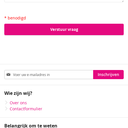
* benodigd
Verstuur vraag
Abonneer
Inschrijven
u
op
onze
Wie zijn wij?
nieuwsbrief
Over ons
Contactformulier
Belangrijk om te weten