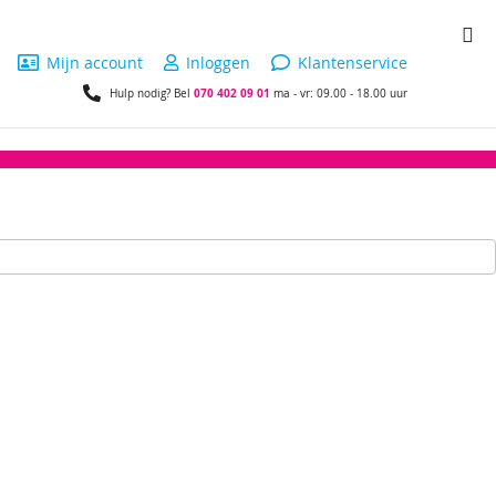
Wi
Mijn account
Inloggen
Klantenservice
070 402 09 01
Hulp nodig? Bel
ma - vr: 09.00 - 18.00 uur