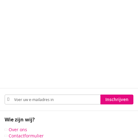
Abonneer
Inschrijven
u
op
onze
Wie zijn wij?
nieuwsbrief
Over ons
Contactformulier