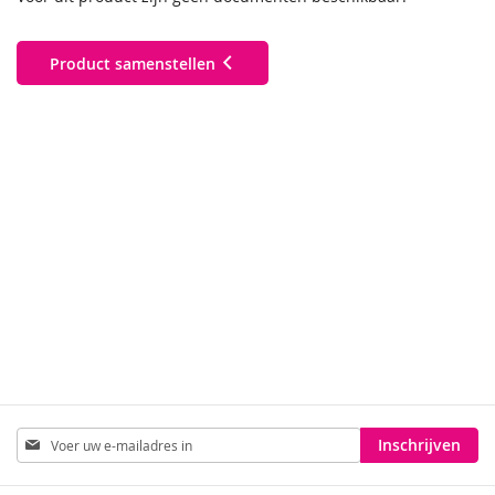
Product samenstellen
Abonneer
Inschrijven
u
op