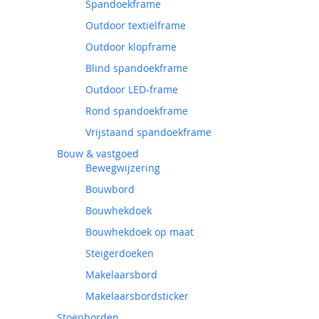
Spandoekframe
Outdoor textielframe
Outdoor klopframe
Blind spandoekframe
Outdoor LED-frame
Rond spandoekframe
Vrijstaand spandoekframe
Bouw & vastgoed
Bewegwijzering
Bouwbord
Bouwhekdoek
Bouwhekdoek op maat
Steigerdoeken
Makelaarsbord
Makelaarsbordsticker
Stoepborden