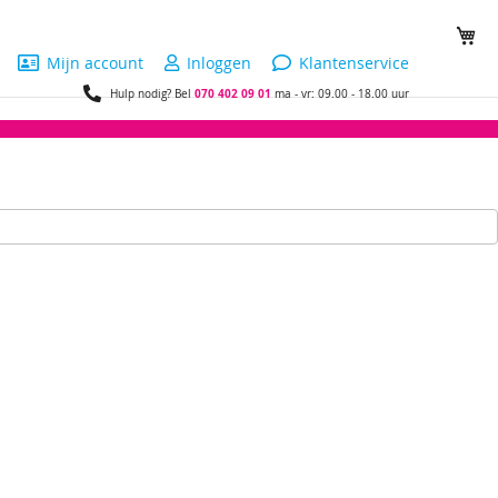
Wi
Mijn account
Inloggen
Klantenservice
070 402 09 01
Hulp nodig? Bel
ma - vr: 09.00 - 18.00 uur