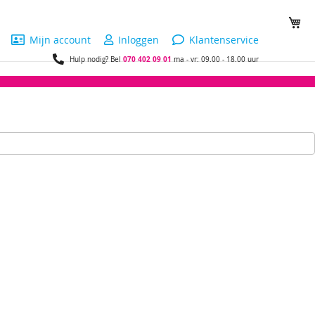
Wi
Mijn account
Inloggen
Klantenservice
070 402 09 01
Hulp nodig? Bel
ma - vr: 09.00 - 18.00 uur