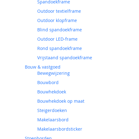
Spandoekframe
Outdoor textielframe
Outdoor klopframe
Blind spandoekframe
Outdoor LED-frame
Rond spandoekframe
Vrijstaand spandoekframe
Bouw & vastgoed
Bewegwijzering
Bouwbord
Bouwhekdoek
Bouwhekdoek op maat
Steigerdoeken
Makelaarsbord
Makelaarsbordsticker
Stoepborden