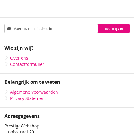
Abonneer
Inschrijven
u
op
onze
Wie zijn wij?
nieuwsbrief
Over ons
Contactformulier
Belangrijk om te weten
Algemene Voorwaarden
Privacy Statement
Adresgegevens
PrestigeWebshop
Lulofsstraat 29