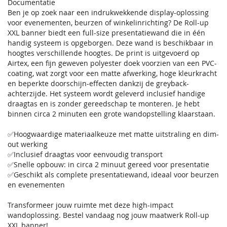
Documentatie
Ben je op zoek naar een indrukwekkende display-oplossing
voor evenementen, beurzen of winkelinrichting? De Roll-up
XXL banner biedt een full-size presentatiewand die in één
handig systeem is opgeborgen. Deze wand is beschikbaar in
hoogtes verschillende hoogtes. De print is uitgevoerd op
Airtex, een fijn geweven polyester doek voorzien van een PVC-
coating, wat zorgt voor een matte afwerking, hoge kleurkracht
en beperkte doorschijn-effecten dankzij de greyback-
achterzijde. Het systeem wordt geleverd inclusief handige
draagtas en is zonder gereedschap te monteren. Je hebt
binnen circa 2 minuten een grote wandopstelling klaarstaan.
✅Hoogwaardige materiaalkeuze met matte uitstraling en dim-
out werking
✅Inclusief draagtas voor eenvoudig transport
✅Snelle opbouw: in circa 2 minuut gereed voor presentatie
✅Geschikt als complete presentatiewand, ideaal voor beurzen
en evenementen
Transformeer jouw ruimte met deze high-impact
wandoplossing. Bestel vandaag nog jouw maatwerk Roll-up
XXL banner!