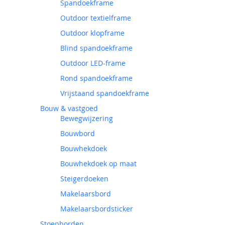
Spandoekframe
Outdoor textielframe
Outdoor klopframe
Blind spandoekframe
Outdoor LED-frame
Rond spandoekframe
Vrijstaand spandoekframe
Bouw & vastgoed
Bewegwijzering
Bouwbord
Bouwhekdoek
Bouwhekdoek op maat
Steigerdoeken
Makelaarsbord
Makelaarsbordsticker
Stoepborden