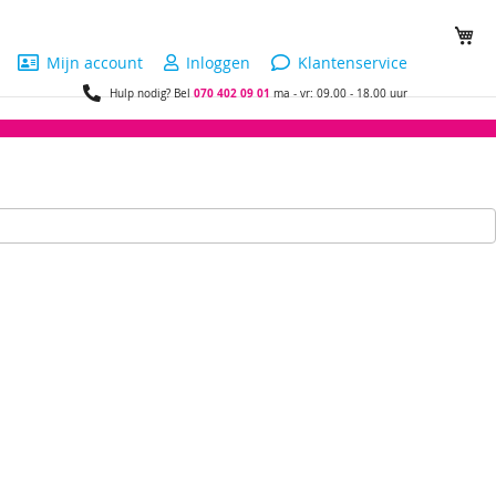
Wi
Mijn account
Inloggen
Klantenservice
070 402 09 01
Hulp nodig? Bel
ma - vr: 09.00 - 18.00 uur