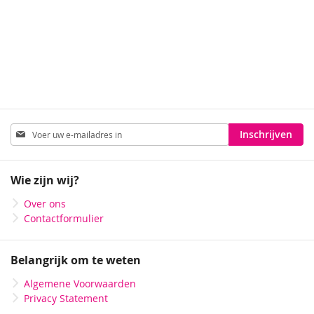
Abonneer
Inschrijven
u
op
onze
Wie zijn wij?
nieuwsbrief
Over ons
Contactformulier
Belangrijk om te weten
Algemene Voorwaarden
Privacy Statement