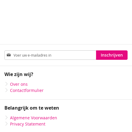
Oker geel
Marine blauw
Abonneer
Inschrijven
u
op
onze
Wie zijn wij?
nieuwsbrief
Over ons
Contactformulier
Belangrijk om te weten
Algemene Voorwaarden
Privacy Statement