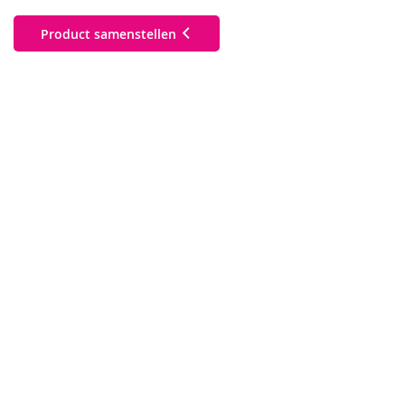
Product samenstellen
Premium stormparaplu
Basic golfparaplu
Premium klassieke paraplu
Basic stormparaplu
Basic klassieke paraplu
Premium golfparaplu
Duurzame golfparaplu
Duurzame opvouwbare paraplu