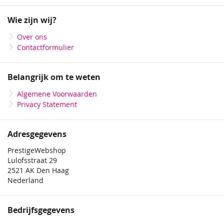
op
onze
Wie zijn wij?
nieuwsbrief
Over ons
Contactformulier
Belangrijk om te weten
Algemene Voorwaarden
Privacy Statement
Adresgegevens
PrestigeWebshop
Lulofsstraat 29
2521 AK Den Haag
Nederland
Bedrijfsgegevens