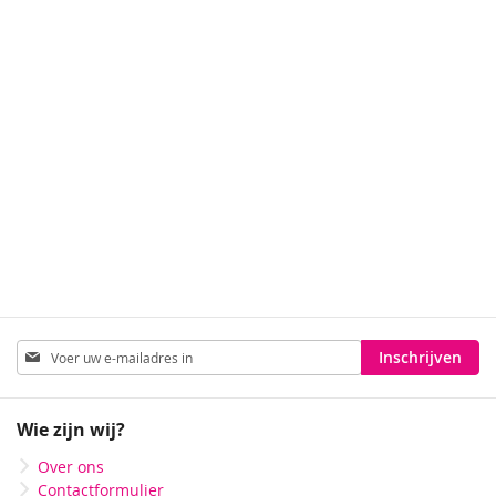
Abonneer
Inschrijven
u
op
onze
Wie zijn wij?
nieuwsbrief
Over ons
Contactformulier