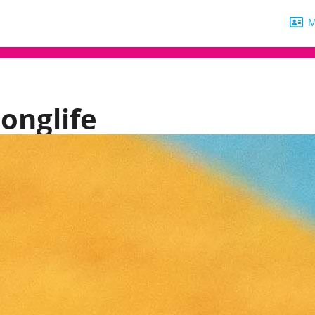
M
Longlife