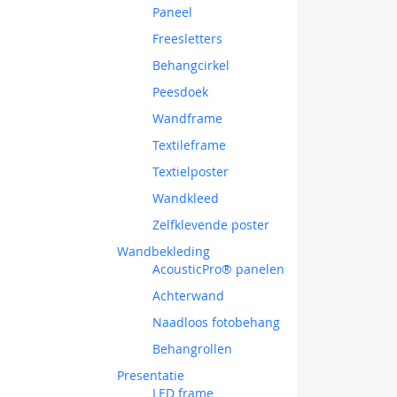
Paneel
Freesletters
Behangcirkel
Peesdoek
Wandframe
Textileframe
Textielposter
Wandkleed
Zelfklevende poster
Wandbekleding
AcousticPro® panelen
Achterwand
Naadloos fotobehang
Behangrollen
Presentatie
LED frame