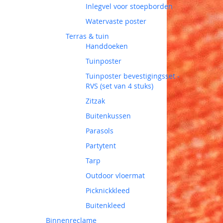
Inlegvel voor stoepborden
Watervaste poster
Terras & tuin
Handdoeken
Tuinposter
Tuinposter bevestigingsset -
RVS (set van 4 stuks)
Zitzak
Buitenkussen
Parasols
Partytent
Tarp
Outdoor vloermat
Picknickkleed
Buitenkleed
Binnenreclame