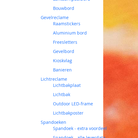
Bouwbord
Gevelreclame
Raamstickers
Aluminium bord
Freesletters
Gevelbord
Kioskvlag
Banieren
Lichtreclame
Lichtbakplaat
Lichtbak
Outdoor LED-frame
Lichtbakposter
Spandoeken
Spandoek - extra voordeel
Spandoek - alle leverdata