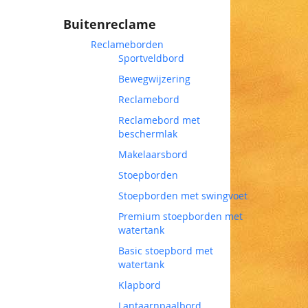
Buitenreclame
Reclameborden
Sportveldbord
Bewegwijzering
Reclamebord
Reclamebord met
beschermlak
Makelaarsbord
Stoepborden
Stoepborden met swingvoet
Premium stoepborden met
watertank
Basic stoepbord met
watertank
Klapbord
Lantaarnpaalbord