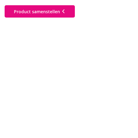
Product samenstellen
a5 large
a3 (297 x 420 mm)
a4 (210 x 297 mm)
a5 (148 x 210 mm)
a6 (105 x 148 mm)
din large (99 x 210 mm)
custom sizes (3
Bevestigen
Breedte
:
mm
Hoogte
:
mm
mm bleed)
square l