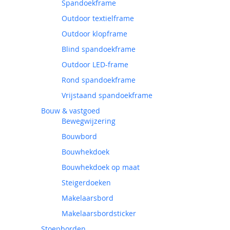
Spandoekframe
Outdoor textielframe
Outdoor klopframe
Blind spandoekframe
Outdoor LED-frame
Rond spandoekframe
Vrijstaand spandoekframe
Bouw & vastgoed
Bewegwijzering
Bouwbord
Bouwhekdoek
Bouwhekdoek op maat
Steigerdoeken
Makelaarsbord
Makelaarsbordsticker
Stoepborden