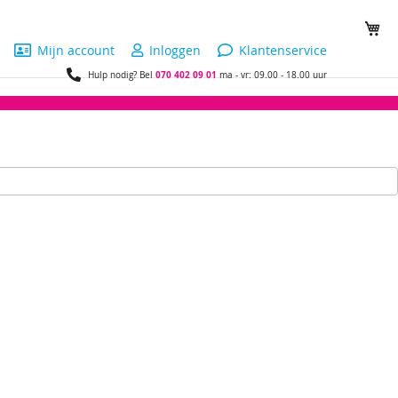
Wi
Mijn account
Inloggen
Klantenservice
070 402 09 01
Hulp nodig? Bel
ma - vr: 09.00 - 18.00 uur